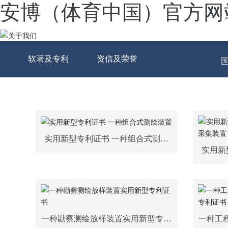
安博（体育中国）官方网
软著及专利
资信及荣誉
实用新型专利证书 一种组合式测绘
实用新
装置
一种勘察测绘放样装置实用新型专利
一种工