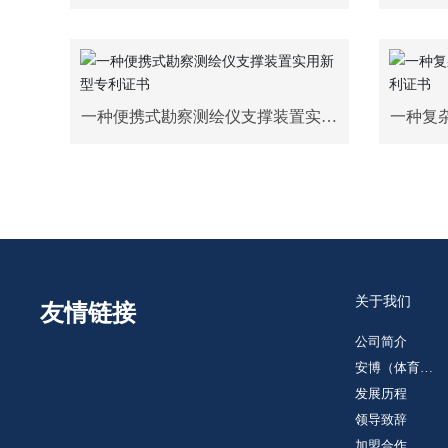
证书
一种便携式勘察测绘仪支撑装置实用
一种复
新型专利证书
关于我们
友情链接
公司简介
安博（体育中
国）官方网站
发展历程
领导致辞
加盟合作